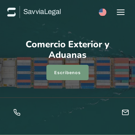
Saltar
al
contenido
Comercio Exterior y
Aduanas
Escríbenos