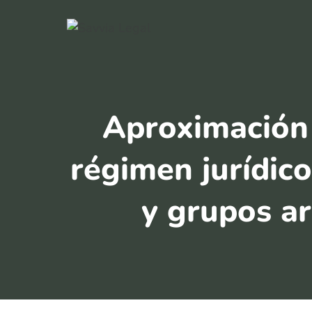
Saltar
al
contenido
Aproximación y
régimen jurídico
y grupos a