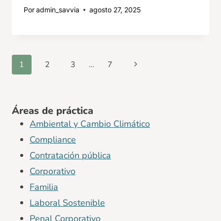
Por
admin_savvia
agosto 27, 2025
Navegación
Siguiente
1
2
3
…
7
de
página
página
Áreas de práctica
Ambiental y Cambio Climático
Compliance
Contratación pública
Corporativo
Familia
Laboral Sostenible
Penal Corporativo