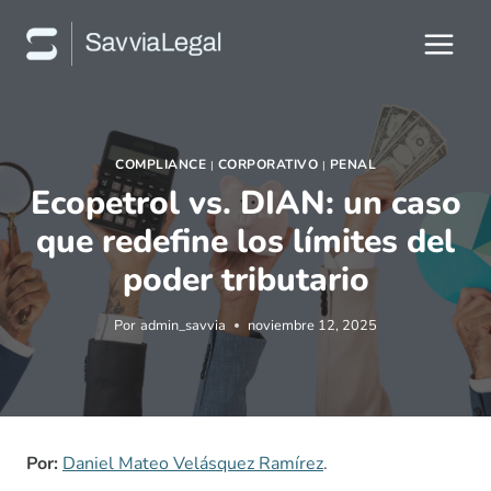
Saltar
al
contenido
COMPLIANCE
CORPORATIVO
PENAL
|
|
Ecopetrol vs. DIAN: un caso
que redefine los límites del
poder tributario
Por
admin_savvia
noviembre 12, 2025
Por:
Daniel Mateo Velásquez Ramírez
.