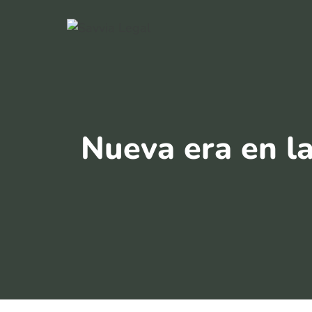
Saltar
al
contenido
Nueva era en l