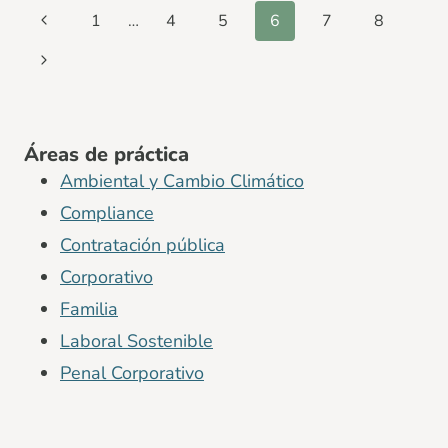
Navegación
Página
1
…
4
5
6
7
8
de
anterior
Siguiente
página
página
Áreas de práctica
Ambiental y Cambio Climático
Compliance
Contratación pública
Corporativo
Familia
Laboral Sostenible
Penal Corporativo