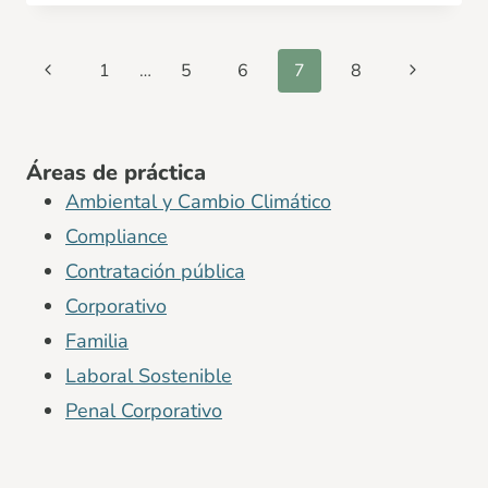
Navegación
Página
Siguiente
1
…
5
6
7
8
de
anterior
página
página
Áreas de práctica
Ambiental y Cambio Climático
Compliance
Contratación pública
Corporativo
Familia
Laboral Sostenible
Penal Corporativo